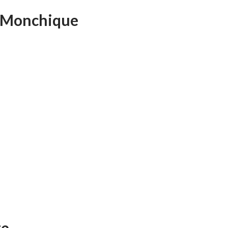
m Monchique
te