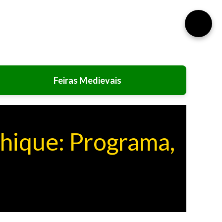
⚙️
Feiras Medievais
hique: Programa,