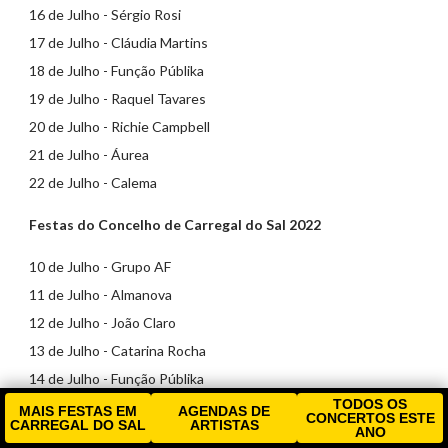
16 de Julho - Sérgio Rosi
17 de Julho - Cláudia Martins
18 de Julho - Função Públika
19 de Julho - Raquel Tavares
20 de Julho - Richie Campbell
21 de Julho - Áurea
22 de Julho - Calema
Festas do Concelho de Carregal do Sal 2022
10 de Julho - Grupo AF
11 de Julho - Almanova
12 de Julho - João Claro
13 de Julho - Catarina Rocha
14 de Julho - Função Públika
TODOS OS
15 de Julho - Augusto Canário
MAIS FESTAS EM
AGENDAS DE
CONCERTOS ESTE
CARREGAL DO SAL
ARTISTAS
ANO
16 de Julho - Os Quatro e Meia