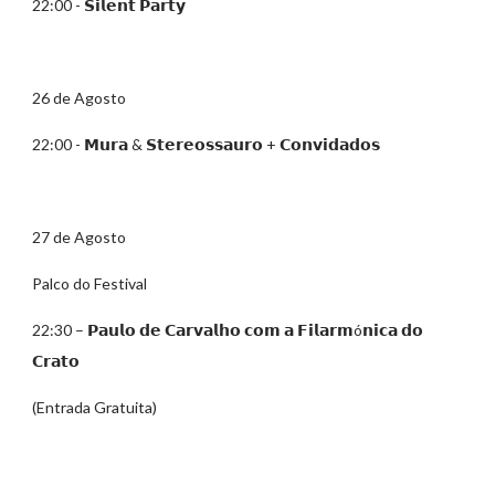
22:00 - 𝗦𝗶𝗹𝗲𝗻𝘁 𝗣𝗮𝗿𝘁𝘆
26 de Agosto
22:00 - 𝗠𝘂𝗿𝗮 & 𝗦𝘁𝗲𝗿𝗲𝗼𝘀𝘀𝗮𝘂𝗿𝗼 + 𝗖𝗼𝗻𝘃𝗶𝗱𝗮𝗱𝗼𝘀
27 de Agosto
Palco do Festival
22:30 – 𝗣𝗮𝘂𝗹𝗼 𝗱𝗲 𝗖𝗮𝗿𝘃𝗮𝗹𝗵𝗼 𝗰𝗼𝗺 𝗮 𝗙𝗶𝗹𝗮𝗿𝗺ó𝗻𝗶𝗰𝗮 𝗱𝗼
𝗖𝗿𝗮𝘁𝗼
(Entrada Gratuita)