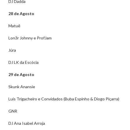
DJ Dadda
28 de Agosto
Matuê
Lon3r Johnny e ProfJam
Júra
DJ LK da Escócia
29 de Agosto
Skunk Anansie
Luís Trigacheiro e Convidados (Buba Espinho & Diogo Piçarra)
GNR
DJ Ana Isabel Arroja