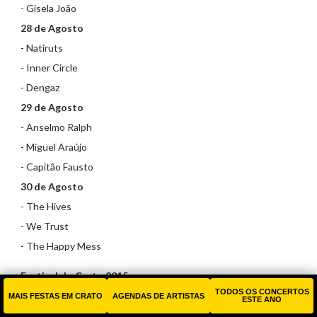
- Gisela João
28 de Agosto
- Natiruts
- Inner Circle
- Dengaz
29 de Agosto
- Anselmo Ralph
- Miguel Araújo
- Capitão Fausto
30 de Agosto
- The Hives
- We Trust
- The Happy Mess
Festival do Crato 2015
TODOS OS CONCERTOS
MAIS FESTAS EM CRATO
AGENDAS DE ARTISTAS
ESTE ANO
26 de Agosto