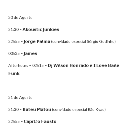
30 de Agosto
21:30 – 𝗔𝗸𝗼𝘂𝘀𝘁𝗶𝗰 𝗝𝘂𝗻𝗸𝗶𝗲𝘀
22h55 – 𝗝𝗼𝗿𝗴𝗲 𝗣𝗮𝗹𝗺𝗮 (convidado especial Sérgio Godinho)
00h35 – 𝗝𝗮𝗺𝗲𝘀
Afterhours – 02h15 – 𝗗𝗷 𝗪𝗶𝗹𝘀𝗼𝗻 𝗛𝗼𝗻𝗿𝗮𝗱𝗼 𝗲 𝗜 𝗟𝗼𝘃𝗲 𝗕𝗮𝗶𝗹𝗲
𝗙𝘂𝗻𝗸
31 de Agosto
21:30 – 𝗕𝗮𝘁𝗲𝘂 𝗠𝗮𝘁𝗼𝘂 (convidado especial Rão Kyao)
22h55 – 𝗖𝗮𝗽𝗶𝘁ã𝗼 𝗙𝗮𝘂𝘀𝘁𝗼