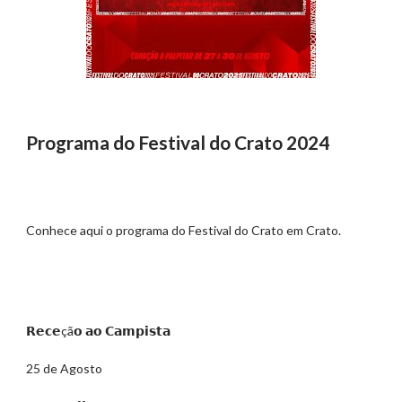
Programa do Festival do Crato 2024
Conhece aqui o programa do Festival do Crato em Crato.
𝗥𝗲𝗰𝗲çã𝗼 𝗮𝗼 𝗖𝗮𝗺𝗽𝗶𝘀𝘁𝗮
25 de Agosto