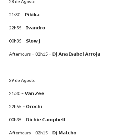
28 de Agosto
21:30 – 𝗣𝗶𝗸𝗶𝗸𝗮
22h55 – 𝗜𝘃𝗮𝗻𝗱𝗿𝗼
00h35 – 𝗦𝗹𝗼𝘄 𝗝
Afterhours – 02h15 – 𝗗𝗷 𝗔𝗻𝗮 𝗜𝘀𝗮𝗯𝗲𝗹 𝗔𝗿𝗿𝗼𝗷𝗮
29 de Agosto
21:30 – 𝗩𝗮𝗻 𝗭𝗲𝗲
22h55 – 𝗢𝗿𝗼𝗰𝗵𝗶
00h35 – 𝗥𝗶𝗰𝗵𝗶𝗲 𝗖𝗮𝗺𝗽𝗯𝗲𝗹𝗹
Afterhours – 02h15 – 𝗗𝗷 𝗠𝗮𝘁𝗰𝗵𝗼