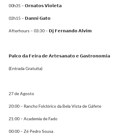
00h35 – 𝗢𝗿𝗻𝗮𝘁𝗼𝘀 𝗩𝗶𝗼𝗹𝗲𝘁𝗮
02h15 – 𝗗𝗮𝗻𝗻𝗶 𝗚𝗮𝘁𝗼
Afterhours – 03:30 – 𝗗𝗷 𝗙𝗲𝗿𝗻𝗮𝗻𝗱𝗼 𝗔𝗹𝘃𝗶𝗺
𝗣𝗮𝗹𝗰𝗼 𝗱𝗮 𝗙𝗲𝗶𝗿𝗮 𝗱𝗲 𝗔𝗿𝘁𝗲𝘀𝗮𝗻𝗮𝘁𝗼 𝗲 𝗚𝗮𝘀𝘁𝗿𝗼𝗻𝗼𝗺𝗶𝗮
(Entrada Gratuita)
27 de Agosto
20:00 – Rancho Folclórico da Bela Vista de Gáfete
21:00 – Academia de Fado
00:00 – Zé Pedro Sousa