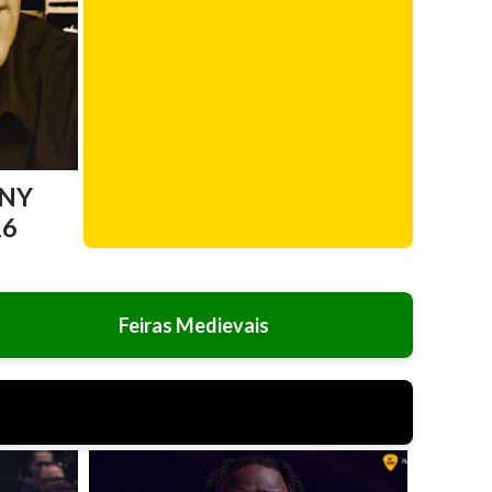
NY
26
Feiras Medievais