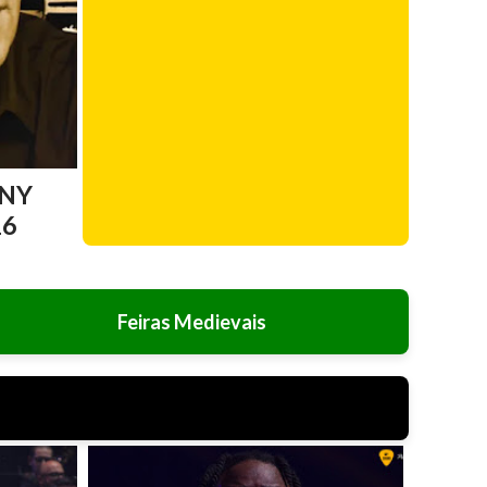
NY
26
Feiras Medievais