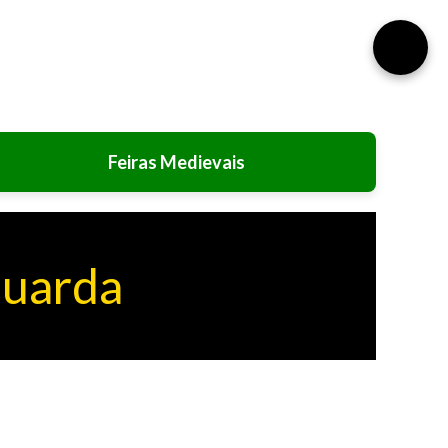
⚙️
Feiras Medievais
Guarda