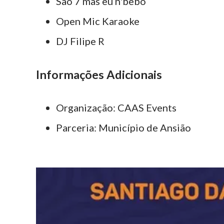
São 7 mas eu n'bebo
Open Mic Karaoke
DJ Filipe R
Informações Adicionais
Organização: CAAS Events
Parceria: Município de Ansião