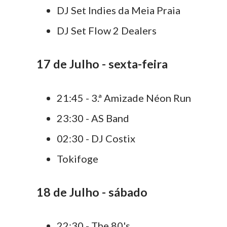
DJ Set Indies da Meia Praia
DJ Set Flow 2 Dealers
17 de Julho - sexta-feira
21:45 - 3.ª Amizade Néon Run
23:30 - AS Band
02:30 - DJ Costix
Tokifoge
18 de Julho - sábado
22:30 - The 80's