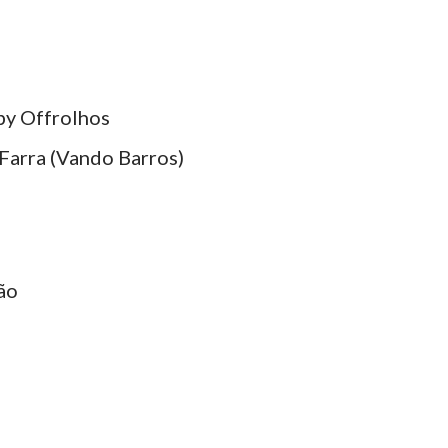
by Offrolhos
Farra (Vando Barros)
ão