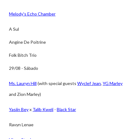
Melody's Echo Chamber
A Sul
Angine De Poitrine
Folk Bitch Trio
29/08 - Sábado
Ms. Lauryn Hill
(with special guests
Wyclef Jean
,
YG Marley
and Zion Marley)
Yasiin Bey
x
Talib Kweli
-
Black Star
Ravyn Lenae