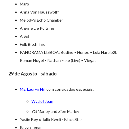
Maro
Anna Von Hausswolff
Melody's Echo Chamber
Angine De Poitrine
A Sul
Folk Bitch Trio
PANORAMA LISBOA: Budino • Hunee • Lola Haro b2b
Roman Flügel • Nathan Fake (Live) • Viegas
29 de Agosto - sábado
Ms. Lauryn Hill
com convidados especiais:
Wyclef Jean
YG Marley and Zion Marley
Yasiin Bey x Talib Kweli - Black Star
Ravyn Lenae