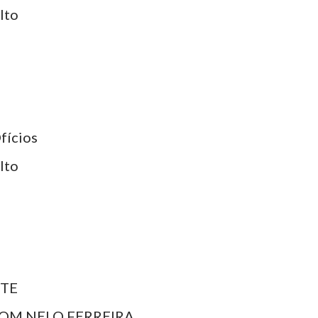
lto
fícios
lto
NTE
COM NELO FERREIRA