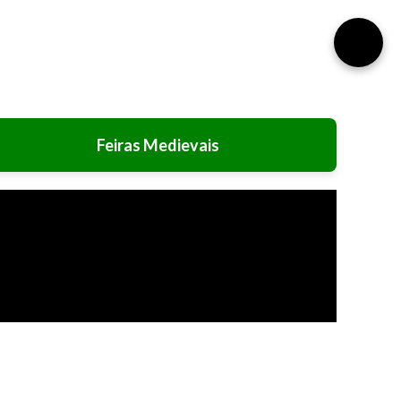
⚙️
Feiras Medievais