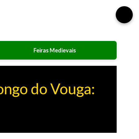
⚙️
Feiras Medievais
longo do Vouga: