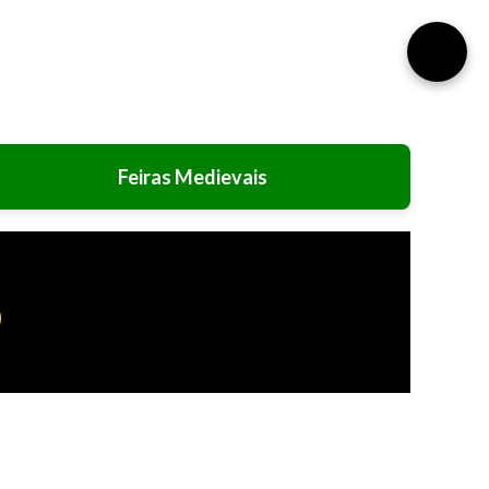
⚙️
Feiras Medievais
o