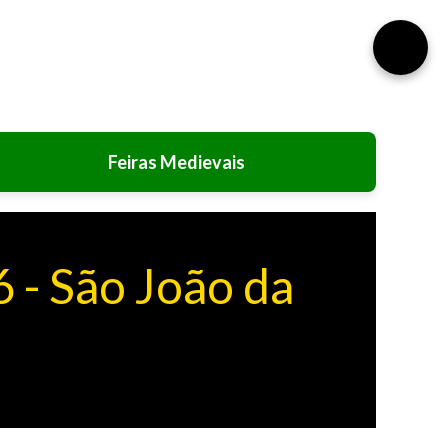
⚙️
Feiras Medievais
 - São João da