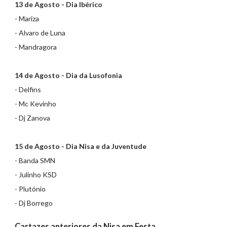
13 de Agosto - Dia Ibérico
- Mariza
- Alvaro de Luna
- Mandragora
14 de Agosto - Dia da Lusofonia
- Delfins
- Mc Kevinho
- Dj Zanova
15 de Agosto - Dia Nisa e da Juventude
- Banda SMN
- Julinho KSD
- Plutónio
- Dj Borrego
Cartazes anteriores da Nisa em Festa