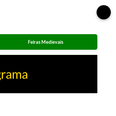
⚙️
Feiras Medievais
grama