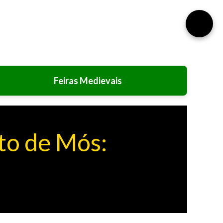
⚙️
Feiras Medievais
to de Mós: