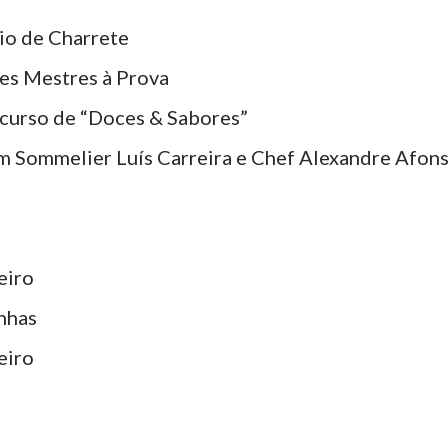
io de Charrete
tes Mestres à Prova
ncurso de “Doces & Sabores”
m Sommelier Luís Carreira e Chef Alexandre Afon
eiro
nhas
eiro