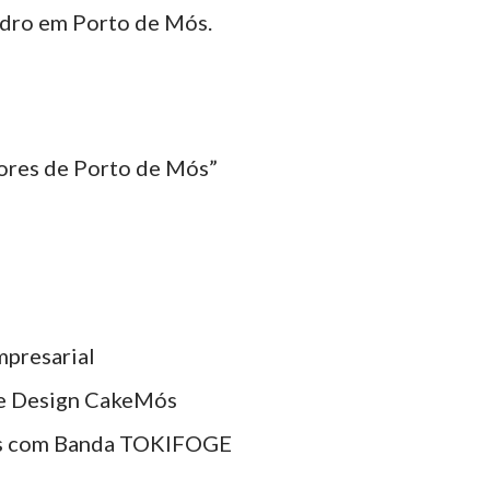
edro em Porto de Mós.
bores de Porto de Mós”
mpresarial
ke Design CakeMós
stas com Banda TOKIFOGE