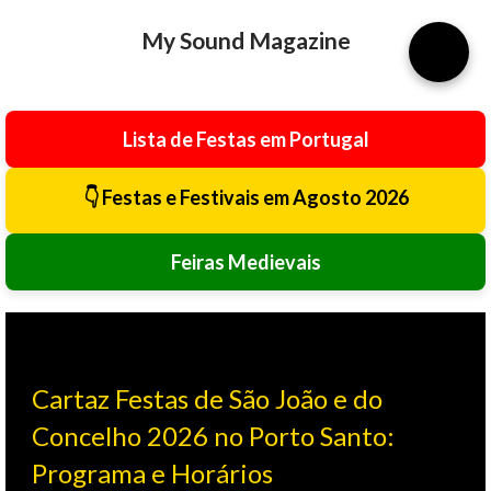
Avançar para o conteúdo principal
My Sound Magazine
⚙️
Lista de Festas em Portugal
👇 Festas e Festivais em Agosto 2026
Feiras Medievais
Cartaz Festas de São João e do
Concelho 2026 no Porto Santo:
Programa e Horários